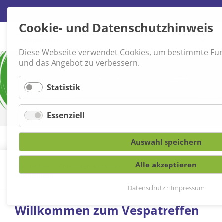
Cookie- und Datenschutzhinweis
Navigation
überspringen
Diese Webseite verwendet Cookies, um bestimmte Fu
und das Angebot zu verbessern.
Statistik
Essenziell
Auswahl speichern
Alle akzeptieren
Wachenheim
»
Entdecken & Erleben
»
Vespatreffen
Wachenheim
Datenschutz
Impressum
Willkommen zum Vespatreffen