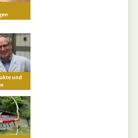
d
gen
dukte und
es