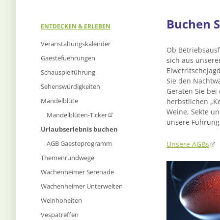
Buchen Si
Navigation
ENTDECKEN & ERLEBEN
überspringen
Veranstaltungskalender
Ob Betriebsausf
Gaestefuehrungen
sich aus unsere
Elwetritschejag
Schauspielführung
Sie den Nachtwä
Sehenswürdigkeiten
Geraten Sie bei
Mandelblüte
herbstlichen „K
Weine, Sekte un
Mandelblüten-Ticker
unsere Führunge
Urlaubserlebnis buchen
AGB Gaesteprogramm
Unsere AGBs
Themenrundwege
Wachenheimer Serenade
Wachenheimer Unterwelten
Weinhoheiten
Vespatreffen