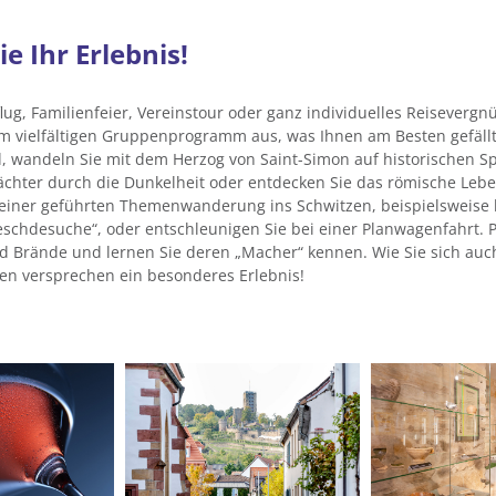
e Ihr Erlebnis!
lug, Familienfeier, Vereinstour oder ganz individuelles Reisevergn
m vielfältigen Gruppenprogramm aus, was Ihnen am Besten gefällt
d, wandeln Sie mit dem Herzog von Saint-Simon auf historischen S
chter durch die Dunkelheit oder entdecken Sie das römische Leben
 einer geführten Themenwanderung ins Schwitzen, beispielsweise 
eschdesuche“, oder entschleunigen Sie bei einer Planwagenfahrt. P
d Brände und lernen Sie deren „Macher“ kennen. Wie Sie sich auc
n versprechen ein besonderes Erlebnis!