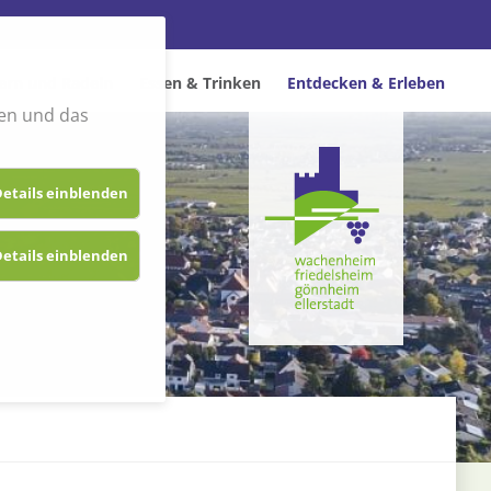
rn und Radeln
Essen & Trinken
Entdecken & Erleben
en und das
etails einblenden
etails einblenden