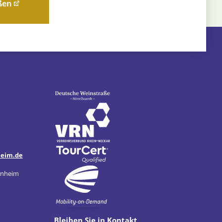
ßen
heim.de
enheim
Bleiben Sie in Kontakt