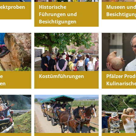
Sektproben
Historische
Museen un
Führungen und
Besichtigun
Besichtigungen
e
Kostümführungen
Pfälzer Pro
en
Kulinarisch