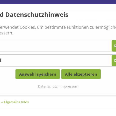
nd Datenschutzhinweis
Navigation
überspringen
Home
Informieren
Übernachten
Wande
verwendet Cookies, um bestimmte Funktionen zu ermöglich
essern.
D
l
D
Auswahl speichern
Alle akzeptieren
Datenschutz
Impressum
n
»
Allgemeine Infos