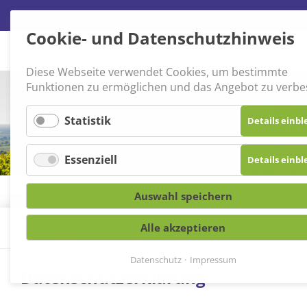
Cookie- und Datenschutzhinweis
Navigation
überspringen
Diese Webseite verwendet Cookies, um bestimmte
Funktionen zu ermöglichen und das Angebot zu verbe
Statistik
Details einb
Essenziell
Details einb
Auswahl speichern
Alle akzeptieren
Wachenheim
»
Datenschutz
Datenschutz
Impressum
Datenschutzerklärung