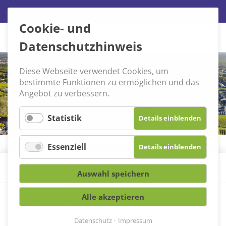
Cookie- und
Navigation
Datenschutzhinweis
überspringen
Diese Webseite verwendet Cookies, um
bestimmte Funktionen zu ermöglichen und das
Angebot zu verbessern.
Statistik
Details einblenden
Essenziell
Details einblenden
Wachenheim
»
Informieren
»
Informieren
Auswahl speichern
Alle akzeptieren
Wir bieten Ihnen:
historische Führungen und Besichtigungen
Datenschutz
Impressum