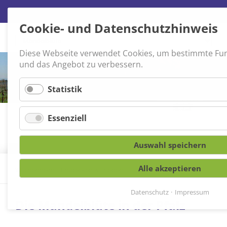
Cookie- und Datenschutzhinweis
Navigation
überspringen
Diese Webseite verwendet Cookies, um bestimmte Fu
und das Angebot zu verbessern.
Statistik
Essenziell
Auswahl speichern
Alle akzeptieren
Wachenheim
»
Entdecken & Erleben
»
Mandelblüte
Datenschutz
Impressum
Die Mandelblüte in der Pfalz