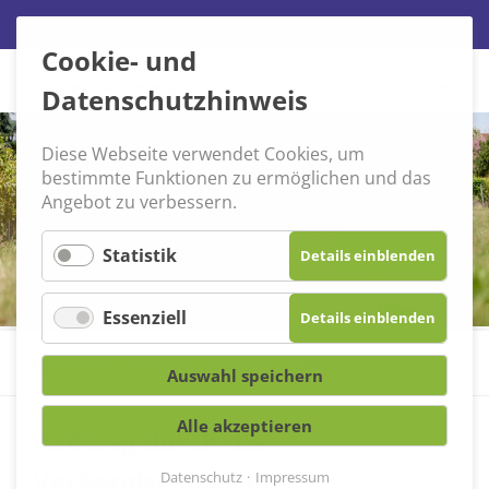
Cookie- und
Navigation
Datenschutzhinweis
überspringen
Diese Webseite verwendet Cookies, um
bestimmte Funktionen zu ermöglichen und das
Angebot zu verbessern.
Statistik
Details einblenden
Essenziell
Details einblenden
Wachenheim
»
Wandern und Radeln
»
Radeln
»
Radeln
Auswahl speichern
Alle akzeptieren
Radweg durch die
Verbandsgemeinde
Datenschutz
Impressum