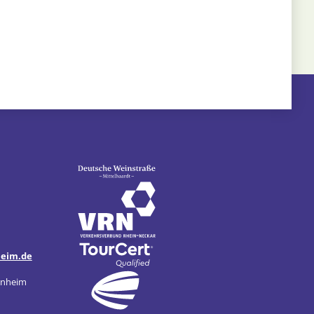
heim.de
enheim