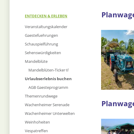
Planwage
Navigation
ENTDECKEN & ERLEBEN
überspringen
Veranstaltungskalender
Gaestefuehrungen
Schauspielführung
Sehenswürdigkeiten
Mandelblüte
Mandelblüten-Ticker
Urlaubserlebnis buchen
AGB Gaesteprogramm
Themenrundwege
Planwag
Wachenheimer Serenade
Wachenheimer Unterwelten
Weinhoheiten
Vespatreffen