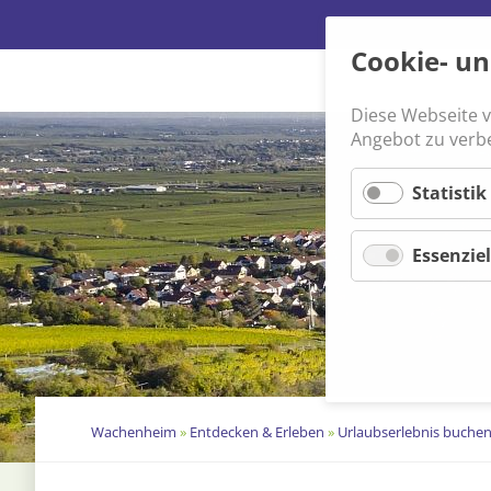
Cookie- u
Diese Webseite 
Navigation
Angebot zu verb
überspringen
Statistik
Essenziel
Wachenheim
»
Entdecken & Erleben
»
Urlaubserlebnis buche