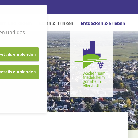
rn und Radeln
Essen & Trinken
Entdecken & Erleben
en und das
etails einblenden
etails einblenden