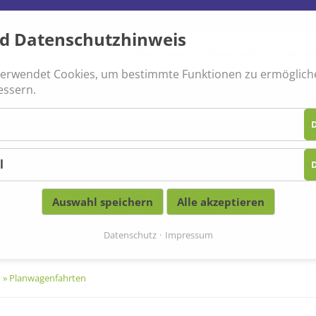
nd Datenschutzhinweis
Navigation
überspringen
Home
Informieren
Übernachten
Wande
verwendet Cookies, um bestimmte Funktionen zu ermöglich
essern.
D
l
D
Auswahl speichern
Alle akzeptieren
Datenschutz
Impressum
n
»
Planwagenfahrten